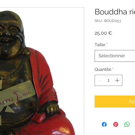
Bouddha ri
SKU : BOUD053
Prix
25,00 €
Taille
*
Sélectionner
Quantité
*
Aj