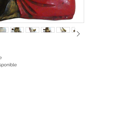
e
isponible