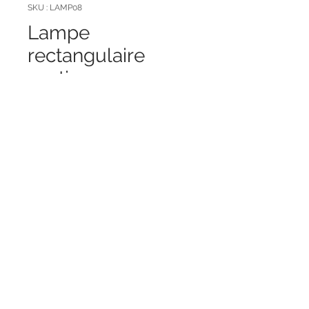
SKU : LAMP08
Lampe
rectangulaire
exotique
Prix
99,00 €
Quantité
*
Ajouter au panier
Dimensions (cm): H101 x L22 x
PR21
Matière principale : bois / tissus
Couleurs : bois / vert