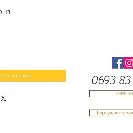
lin
outer au panier
0693 83 
APPELE
happywoodrun@g