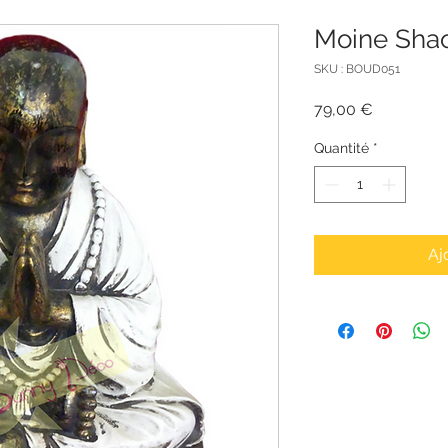
Moine Shao
SKU : BOUD051
Prix
79,00 €
Quantité
*
Aj