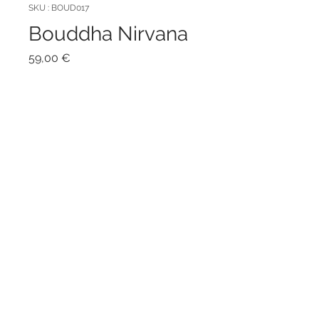
SKU : BOUD017
Bouddha Nirvana
Prix
59,00 €
Couleur
*
Quantité
*
Ajouter au panier
Hauteur : 40 cm
Matière : béton
statues bouddhas extérieur en
pierre pour le jardin