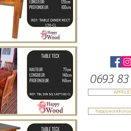
0693 83 
APPELE
happywoodrun@g