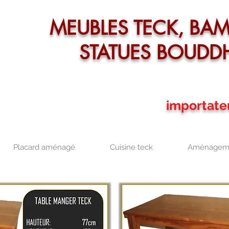
MEUBLES TECK, BA
STATUES BOUDD
importate
Placard aménagé
Cuisine teck
Aménageme