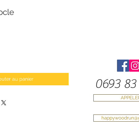
ocle
outer au panier
0693 83 
APPELE
happywoodrun@g