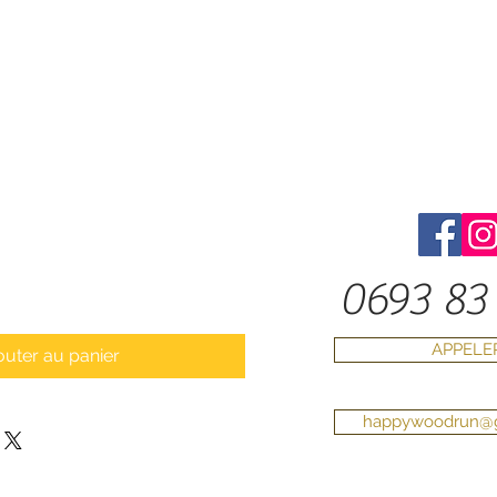
0693 83 
APPELE
outer au panier
happywoodrun@g