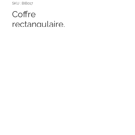
SKU : BIB017
Coffre
rectangulaire,
couvercle arrondi
Prix
49,00 €
Quantité
*
Ajouter au panier
Dimensions (cm): H22 x L24 x PR18
Matière : bois
Couleurs : bois