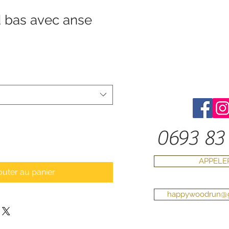
d bas avec anse
0693 83 
APPELE
outer au panier
happywoodrun@g