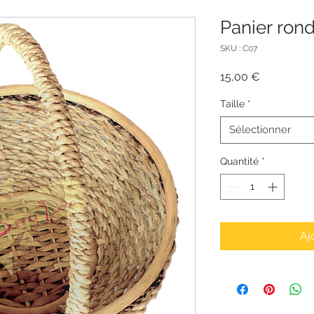
Panier ron
SKU : C07
Prix
15,00 €
Taille
*
Sélectionner
Quantité
*
Aj