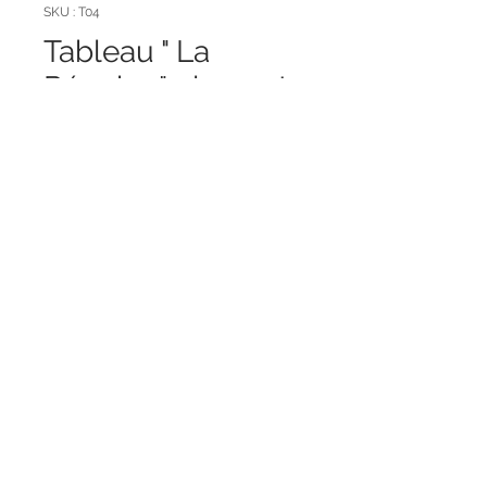
SKU : T04
Tableau " La
Réunion" plage et
cocotier
Prix
19,00 €
Quantité
*
Ajouter au panier
Dimensions (cm): H43 x L58
x PR4
Matières principales : bois / toile